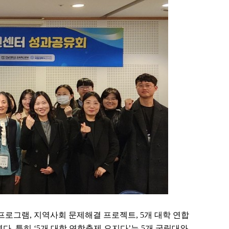
 프로그램
,
지역사회 문제해결 프로젝트
, 5
개 대학 연합
였다
.
특히
‘5
개 대학 연합축제 오지다
’
는
5
개 국립대와