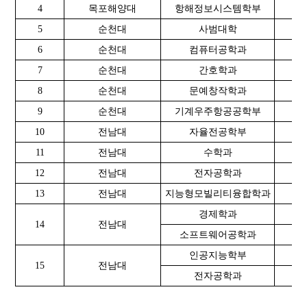
4
목포해양대
항해정보시스템학부
20
5
순천대
사범대학
20
6
순천대
컴퓨터공학과
20
7
순천대
간호학과
20
8
순천대
문예창작학과
20
9
순천대
기계우주항공공학부
20
10
전남대
자율전공학부
2
11
전남대
수학과
2
12
전남대
전자공학과
2
13
전남대
지능형모빌리티융합학과
2
경제학과
1
14
전남대
소프트웨어공학과
1
인공지능학부
2
15
전남대
전자공학과
2