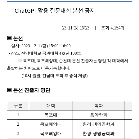
ChatGPT활용 질문대회 본선 공지
23-11-28 16:23
│
조회
4,154회
▣ 본선
- 일시: 2023. 12. 1.(금) 15:00~16:00
- 장소: 전남대학교 공과대학 4호관 108호
※ 목포대, 목포해양대, 순천대 본선 진출자는 당일 각 대학에서
출발하는 차량으로 이동가능합니다.
(10시 출발, 전남대 도착 후 중식 제공)
▣ 본선 진출자 명단
구분
대학
학과
1
목포대
음악학과
2
2
목포해양대
환경·생명공학과
20
3
목포해양대
환경·생명공학과
20